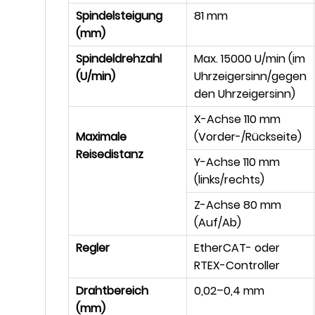
Spindelsteigung
81 mm
(mm)
Spindeldrehzahl
Max. 15000 U/min (im
(U/min)
Uhrzeigersinn/gegen
den Uhrzeigersinn)
X-Achse 110 mm
Maximale
(Vorder-/Rückseite)
Reisedistanz
Y-Achse 110 mm
(links/rechts)
Z-Achse 80 mm
(Auf/Ab)
Regler
EtherCAT- oder
RTEX-Controller
Drahtbereich
0,02–0,4 mm
(mm)