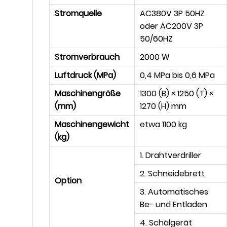
Stromquelle
AC380V 3P 50HZ
oder AC200V 3P
50/60HZ
Stromverbrauch
2000 W
Luftdruck (MPa)
0,4 MPa bis 0,6 MPa
Maschinengröße
1300 (B) × 1250 (T) ×
(mm)
1270 (H) mm
Maschinengewicht
etwa 1100 kg
(kg)
1. Drahtverdriller
2. Schneidebrett
Option
3. Automatisches
Be- und Entladen
4. Schälgerät