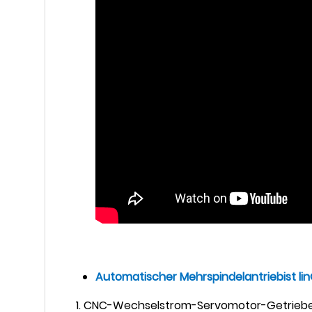
Automatischer Mehrspindelantrieb
ist lin
1. CNC-Wechselstrom-Servomotor-Getriebes