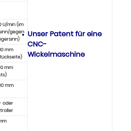
0 U/min (im
sinn/gegen
Unser Patent für eine
igersinn)
CNC-
110 mm
Wickelmaschine
Rückseite)
110 mm
hts)
80 mm
- oder
roller
 mm