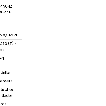
P 50HZ
00V 3P
is 0,6 MPa
1250 (T) ×
mm
 kg
driller
debrett
tisches
ntladen
erät